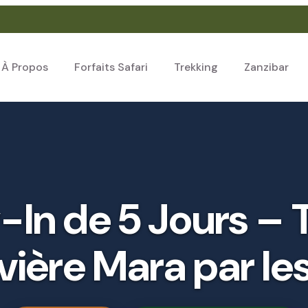
À Propos
Forfaits Safari
Trekking
Zanzibar
y-In de 5 Jours –
ivière Mara par l