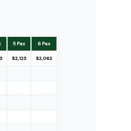
x
5 Pax
6 Pax
3
$2,123
$2,062