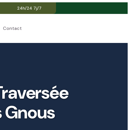
24h/24 7j/7
Contact
FR
 Traversée
es Gnous