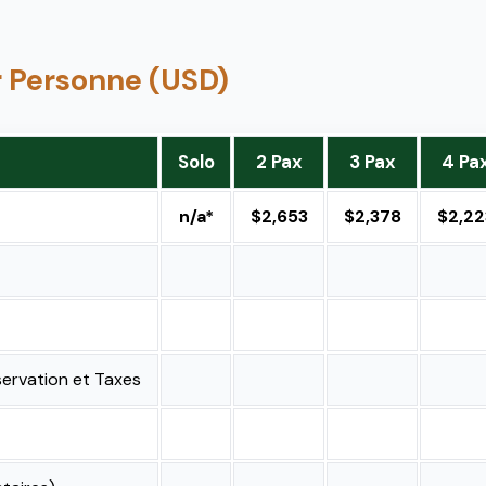
ar Personne (USD)
Solo
2 Pax
3 Pax
4 Pa
n/a*
$2,653
$2,378
$2,22
servation et Taxes