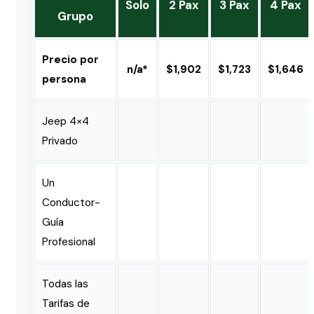
Solo
2 Pax
3 Pax
4 Pax
Grupo
Precio por
n/a*
$1,902
$1,723
$1,646
persona
Jeep 4×4
Privado
Un
Conductor-
Guía
Profesional
Todas las
Tarifas de